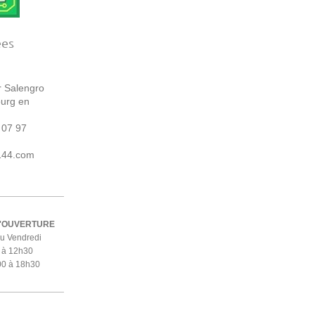
ées
r Salengro
urg en
 07 97
144.com
D'OUVERTURE
au Vendredi
 à 12h30
00 à 18h30